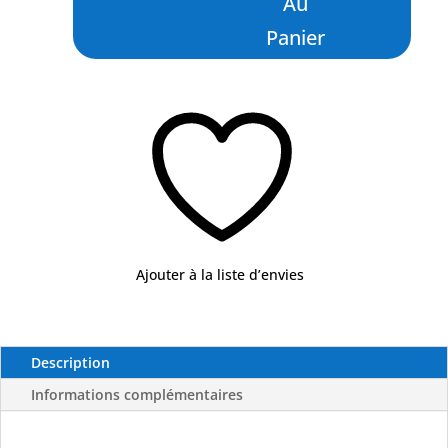
Au
Phospho
Japonaise
Panier
-
Ø
7
mm
X10
-
FLASHMER
Ajouter à la liste d’envies
Description
Informations complémentaires