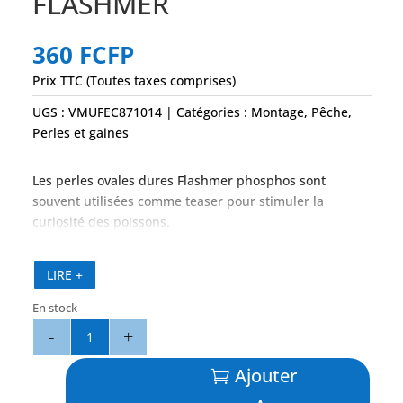
FLASHMER
360
FCFP
Prix TTC (Toutes taxes comprises)
UGS :
VMUFEC871014
Catégories :
Montage
,
Pêche
,
Perles et gaines
Les perles ovales dures Flashmer phosphos sont
souvent utilisées comme teaser pour stimuler la
curiosité des poissons.
LIRE +
En stock
quantité
de
Perles
Ajouter
Super