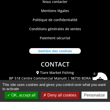
Nous contacter
Mentions légales
Politique de confidentialité
Conditions générales de ventes
Paiement sécurisé
Gestion des cookies
CONTACT
Tiare Market Fishing
0
BP 518 C
entre Commercial Manuiti
| 98730 BORA BORA
Polynésie Française
This site uses cookies and gives you control over what you want
to activate
40.67.62.62
tiaremarketfishing@tiaremarket.fr
OK, accept all
Deny all cookies
Personalize