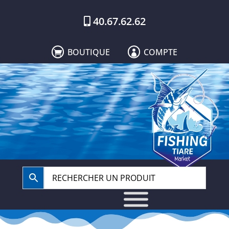
40.67.62.62
BOUTIQUE
COMPTE

