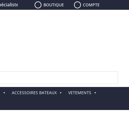
aliste de la pêche, le plus grand choix de leurres, de canne
BOUTIQUE
COMPTE
E
ACCESSOIRES BATEAUX
VETEMENTS