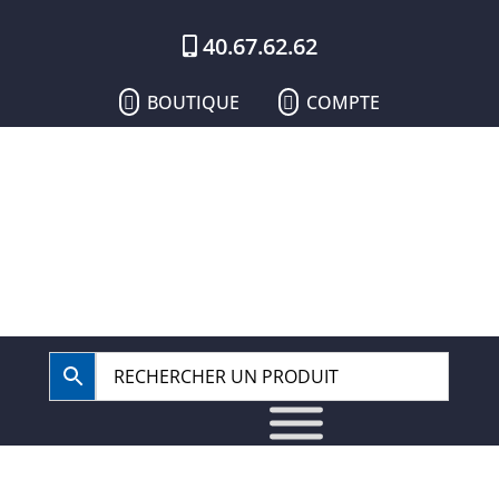
40.67.62.62
BOUTIQUE
COMPTE

