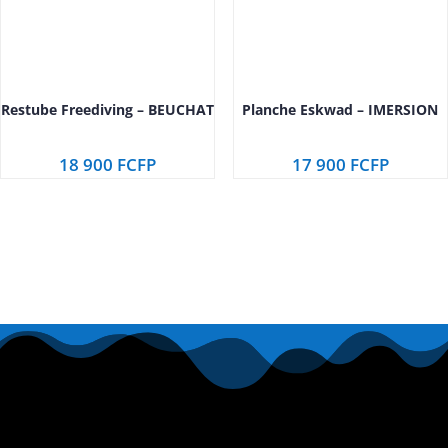
Restube Freediving – BEUCHAT
Planche Eskwad – IMERSION
18 900
FCFP
17 900
FCFP