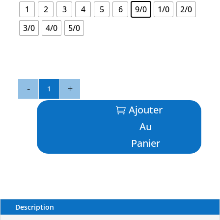
1
2
3
4
5
6
9/0
1/0
2/0
3/0
4/0
5/0
quantité
de
Berkeley
Ajouter
Nickelé
Au
X6
-
Panier
FLASHMER
Description