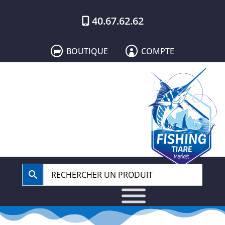
40.67.62.62
BOUTIQUE
COMPTE

