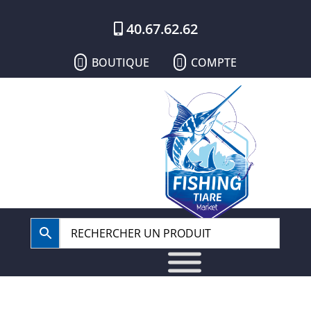
40.67.62.62
BOUTIQUE
COMPTE

