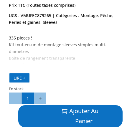
Prix TTC (Toutes taxes comprises)
UGS :
VMUFEC879265
Catégories :
Montage
,
Pêche
,
Perles et gaines
,
Sleeves
335 pieces !
Kit tout-en-un de montage sleeves simples multi-
diamètres
Boite de rangement transparente
Protection maximale de vos attaches et boucles
Peu encombrant
LIRE +
Prêt à l’emploi
En stock
quantité
de
Kit
Ajouter Au
Montage
Panier
Sleeves
Simples