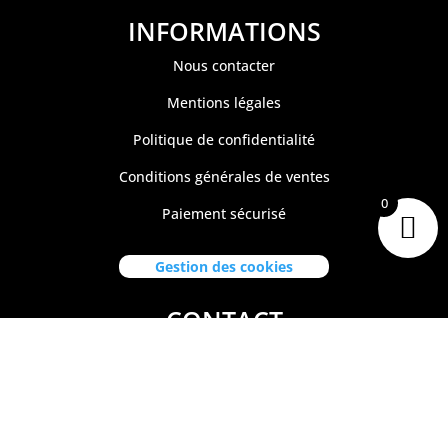
INFORMATIONS
Nous contacter
Mentions légales
Politique de confidentialité
Conditions générales de ventes
0
Paiement sécurisé
Gestion des cookies
CONTACT
Tiare Market Fishing
BP 518 C
entre Commercial Manuiti
| 98730 BORA BORA
Polynésie Française
40.67.62.62
tiaremarketfishing@tiaremarket.fr