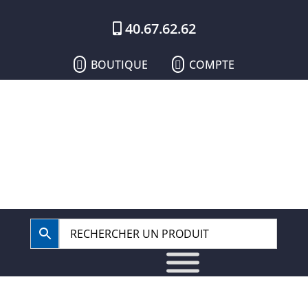
40.67.62.62
BOUTIQUE
COMPTE

