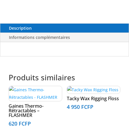
mm
X40
m
Description
Informations complémentaires
Produits similaires
Tacky Wax Rigging Floss
Gaines Thermo-
4 950
FCFP
Rétractables –
FLASHMER
620
FCFP