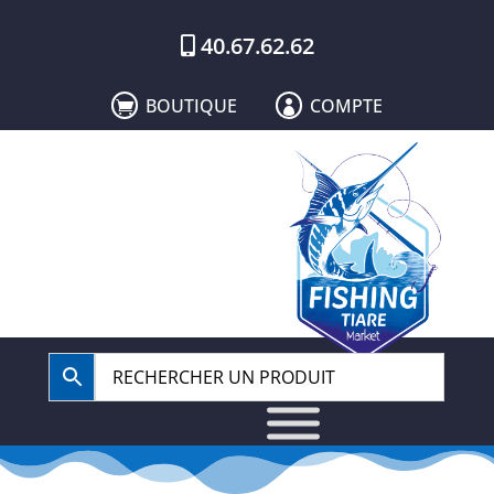
40.67.62.62
BOUTIQUE
COMPTE

