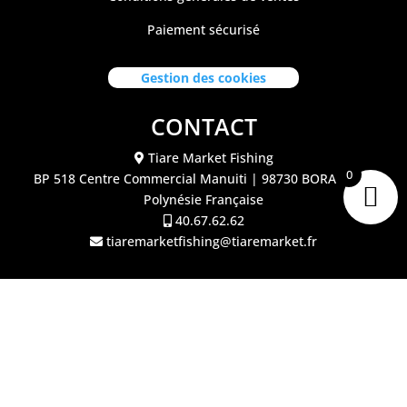
Paiement sécurisé
Gestion des cookies
CONTACT
Tiare Market Fishing
0
BP 518 C
entre Commercial Manuiti
| 98730 BORA BORA
Polynésie Française
40.67.62.62
tiaremarketfishing@tiaremarket.fr
©2026 Tiare Market Fishing | Site réalisé par
l'agence
Crea Passion Tahiti