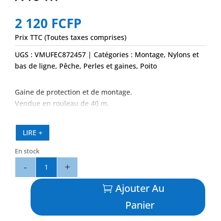
2 120
FCFP
Prix TTC (Toutes taxes comprises)
UGS :
VMUFEC872457
Catégories :
Montage
,
Nylons et
bas de ligne
,
Pêche
,
Perles et gaines
,
Poito
Gaine de protection et de montage.
Vendue en rouleau de 40 m.
LIRE +
En stock
quantité
de
Chafe
Ajouter Au
Tube
Panier
Vert
2.3