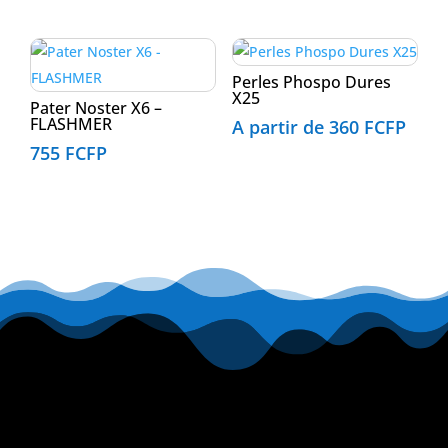
Perles Phospo Dures
X25
Pater Noster X6 –
FLASHMER
A partir de
360
FCFP
755
FCFP