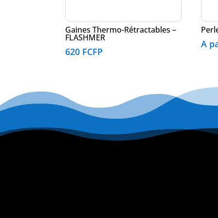
Gaines Thermo-Rétractables –
Perl
FLASHMER
A p
620
FCFP