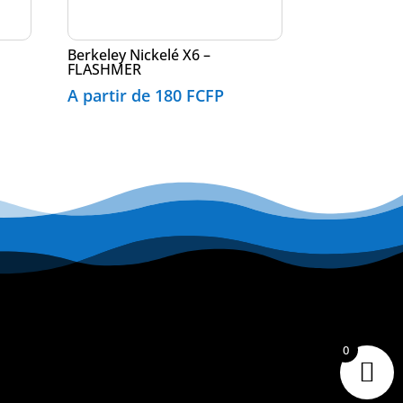
Berkeley Nickelé X6 –
FLASHMER
A partir de
180
FCFP
0