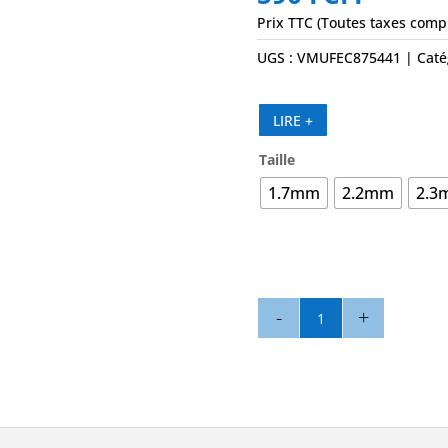
Prix TTC (Toutes taxes comp
UGS :
VMUFEC875441
Caté
LIRE +
Taille
1.7mm
2.2mm
2.3
quantité
de
Sleeve
Single
X25
-
BLUE