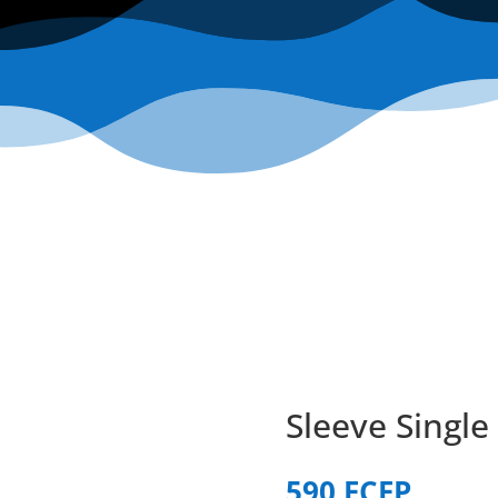
Sleeve Singl
590
FCFP