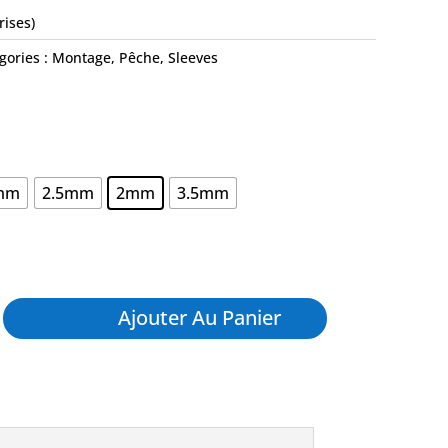
rises)
gories :
Montage
,
Pêche
,
Sleeves
mm
2.5mm
2mm
3.5mm
Ajouter Au Panier