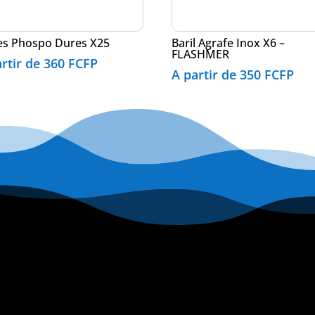
es Phospo Dures X25
Baril Agrafe Inox X6 –
FLASHMER
artir de
360
FCFP
A partir de
350
FCFP