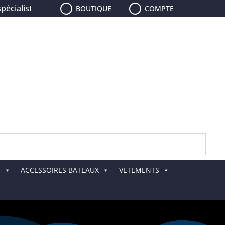
aliste de la pêche, le plus grand choix de leurres, de cann
BOUTIQUE
COMPTE
E
ACCESSOIRES BATEAUX
VETEMENTS