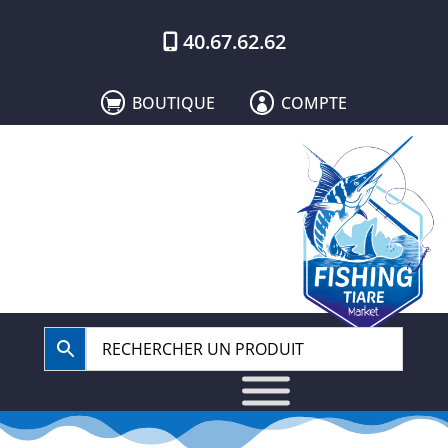
40.67.62.62
BOUTIQUE
COMPTE

