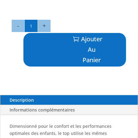
quantité
de
Tuba
Ajouter
Top
Au
-
CRESSI
Panier
Description
Informations complémentaires
Dimensionné pour le confort et les performances
optimales des enfants, le top utilise les mêmes