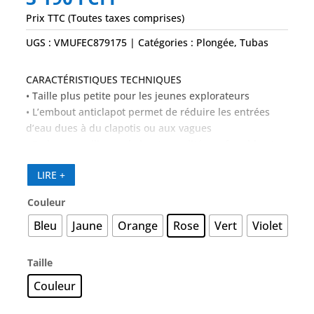
Prix TTC (Toutes taxes comprises)
UGS :
VMUFEC879175
Catégories :
Plongée
,
Tubas
CARACTÉRISTIQUES TECHNIQUES
• Taille plus petite pour les jeunes explorateurs
• L’embout anticlapot permet de réduire les entrées
d’eau dues à du clapotis ou aux vagues
• Embout en silicone de haute qualité, confortable et
durable
LIRE +
• Embout incliné qui réduit la fatigue des maxillaires
• Soupape de purge en bas qui permet d’éliminer
Couleur
rapidement l’eau
• Clip réglable permettant de le fixer à n’importe quel
Bleu
Jaune
Orange
Rose
Vert
Violet
masque
Taille
Couleur