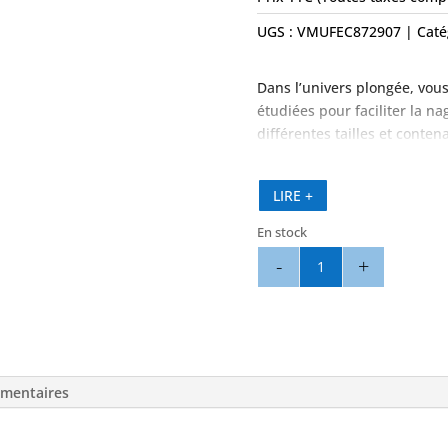
UGS :
VMUFEC872907
Caté
Dans l’univers plongée, vous
étudiées pour faciliter la n
différentes tailles et conten
LIRE +
En stock
quantité
de
Boucle
Plongée
2
kg
émentaires
-
LEMER