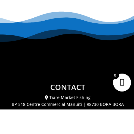
0
CONTACT
Tiare Market Fishing
BP 518 C
entre Commercial Manuiti
| 98730 BORA BORA
Polynésie Française
40.67.62.62
tiaremarketfishing@tiaremarket.fr