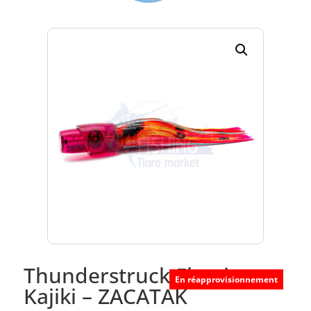
Thunderstruck Flaming
En réapprovisionnement
Kajiki – ZACATAK