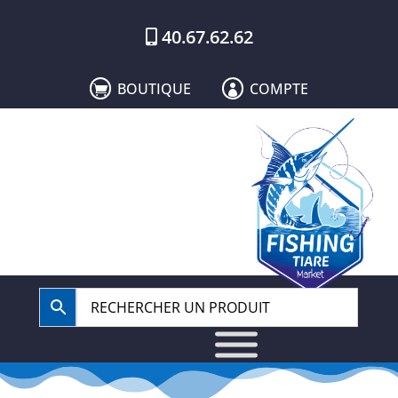
40.67.62.62
BOUTIQUE
COMPTE

