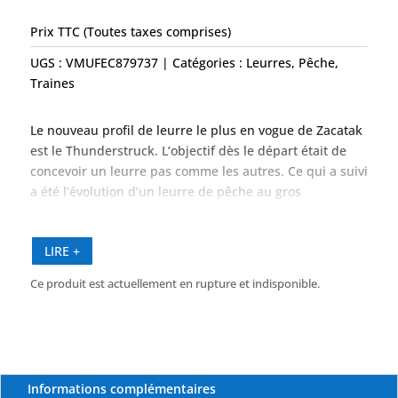
Prix TTC (Toutes taxes comprises)
UGS :
VMUFEC879737
Catégories :
Leurres
,
Pêche
,
Traines
Le nouveau profil de leurre le plus en vogue de Zacatak
est le Thunderstruck. L’objectif dès le départ était de
concevoir un leurre pas comme les autres. Ce qui a suivi
a été l’évolution d’un leurre de pêche au gros
fusionnant les caractéristiques des leurres à tête
inclinée et à face creuse.
LIRE +
Leurre visuel distinctif, le Thunderstruck est
Ce produit est actuellement en rupture et indisponible.
extrêmement irrégulier en action. Il respire et fume
comme un pousseur, mais plonge ensuite à gauche ou à
droite selon un schéma imprévisible. Le Thunderstruck
in Slimy est disponible dans les tailles Small 9″, Medium
11,5″ et Large 14,5″.
Informations complémentaires