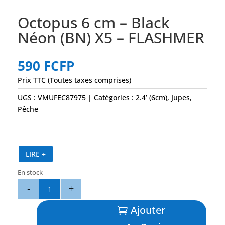
Octopus 6 cm – Black
Néon (BN) X5 – FLASHMER
590
FCFP
Prix TTC (Toutes taxes comprises)
UGS :
VMUFEC87975
Catégories :
2.4’ (6cm)
,
Jupes
,
Pêche
LIRE +
En stock
quantité
de
Octopus
Ajouter
6