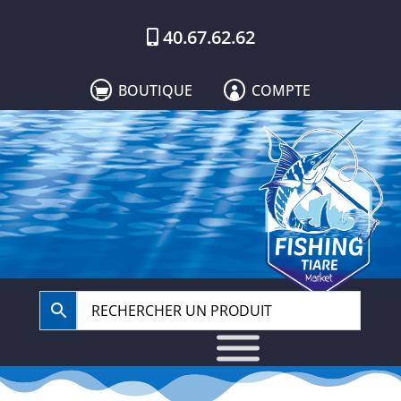
40.67.62.62
BOUTIQUE
COMPTE

