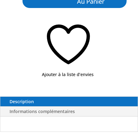
Au Panier
cm
-
Black
Néon
(BN)
X5
-
FLASHMER
Ajouter à la liste d’envies
Description
Informations complémentaires