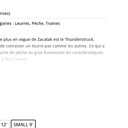
rises)
gories :
Leurres
,
Pêche
,
Traines
le plus en vogue de Zacatak est le Thunderstruck.
it de concevoir un leurre pas comme les autres. Ce qui a
leurre de pêche au gros fusionnant les caractéristiques
t à face creuse.
Thunderstruck est extrêmement irrégulier en action. Il
ousseur, mais plonge ensuite à gauche ou à droite
e. Le Thunderstruck in Slimy est disponible dans les
″ et Large 14,5″.
12'
SMALL 9'