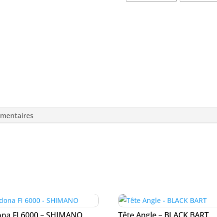
quantité
de
Thunderstruck
Electric
Dorado
-
émentaires
ZACATAK
na FI 6000 – SHIMANO
Tête Angle – BLACK BART