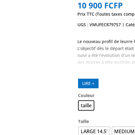
10 900
FCFP
Prix TTC (Toutes taxes comp
UGS :
VMUFEC879757
Caté
Le nouveau profil de leurre 
L’objectif dès le départ éta
suivi a été l’évolution d’un 
des leurres à tête inclinée e
Leurre visuel distinctif, le 
respire et fume comme un p
LIRE +
selon un schéma imprévisibl
tailles Small 9″, Medium 11,5
Couleur
taille
Taille
LARGE 14.5'
MEDIUM 