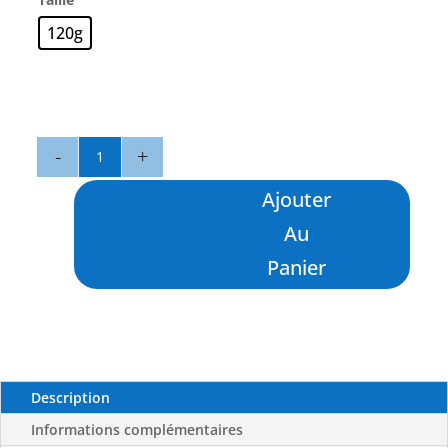
120g
quantité
de
The
Ajouter
Buffalo
Au
120
g
Panier
-
NOMAD
Description
Informations complémentaires