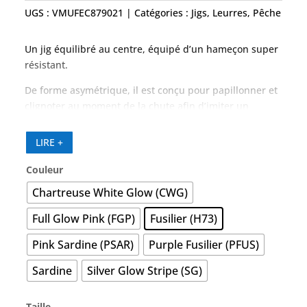
UGS :
VMUFEC879021
Catégories :
Jigs
,
Leurres
,
Pêche
Un jig équilibré au centre, équipé d’un hameçon super
résistant.
De forme asymétrique, il est conçu pour papillonner et
clignoter au moment de la chute afin d’imiter un
poisson-appât blessé.
Idéal pour les gros thons et tous les pélagiques, le jig
LIRE +
peut être directement utilisé avec l’hameçon assist
monté d’origine, en toute confiance, même sur les plus
Couleur
gros poissons.
Chartreuse White Glow (CWG)
Full Glow Pink (FGP)
Fusilier (H73)
Pink Sardine (PSAR)
Purple Fusilier (PFUS)
Sardine
Silver Glow Stripe (SG)
Taille