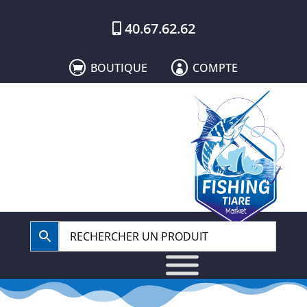
40.67.62.62
BOUTIQUE
COMPTE

