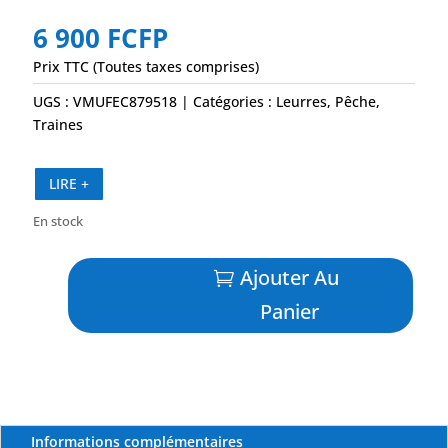
6 900
FCFP
Prix TTC (Toutes taxes comprises)
UGS :
VMUFEC879518
Catégories :
Leurres
,
Pêche
,
Traines
LIRE +
En stock
quantité
Ajouter Au
de
Sprocket
Panier
Kajiki
Small
-
ZACATAK
Informations complémentaires