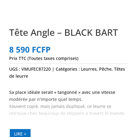
Tête Angle – BLACK BART
8 590
FCFP
Prix TTC (Toutes taxes comprises)
UGS :
VMUFEC87220
Catégories :
Leurres
,
Pêche
,
Têtes
de leurre
Sa place idéale serait « tangonné » avec une vitesse
modérée par n’importe quel temps.
Souvent copié, mais jamais dupliqué, ce leurre se
retrouve chez beaucoup de skippers à travers le monde.
C’est sur ce leurre que Bart Miller (propriétaire de Black
Bart) a attrapé son plus gros marlin, 1656 lb soit 751 kg
LIRE +
!!!!