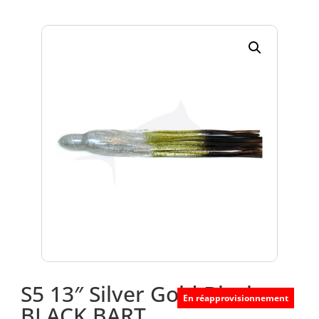
S5 13″ Silver Gold Black –
En réapprovisionnement
BLACK BART