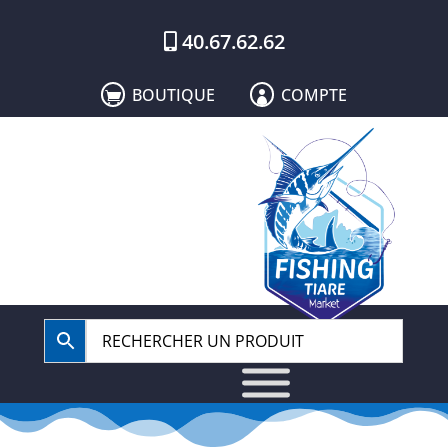
40.67.62.62
BOUTIQUE
COMPTE

