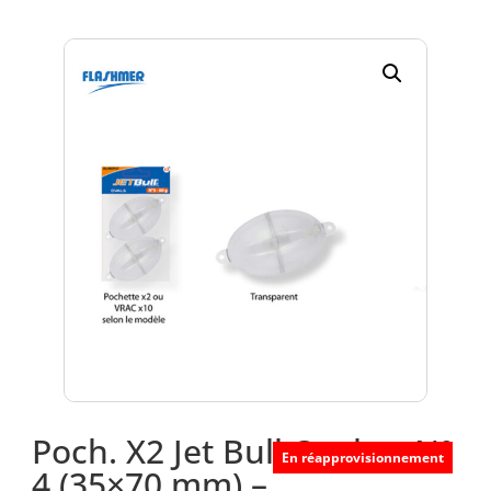
Poch. X2 Jet Bull Ovale – N°
En réapprovisionnement
4 (35×70 mm) –