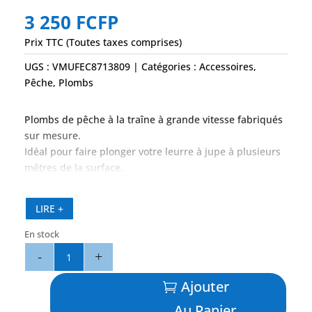
3 250
FCFP
Prix TTC (Toutes taxes comprises)
UGS :
VMUFEC8713809
Catégories :
Accessoires
,
Pêche
,
Plombs
Plombs de pêche à la traîne à grande vitesse fabriqués
sur mesure.
Idéal pour faire plonger votre leurre à jupe à plusieurs
mêtres de la surface.
LIRE +
En stock
quantité
de
Plomb
Ajouter
Traine
Au Panier