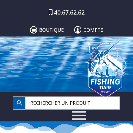
40.67.62.62
BOUTIQUE
COMPTE

