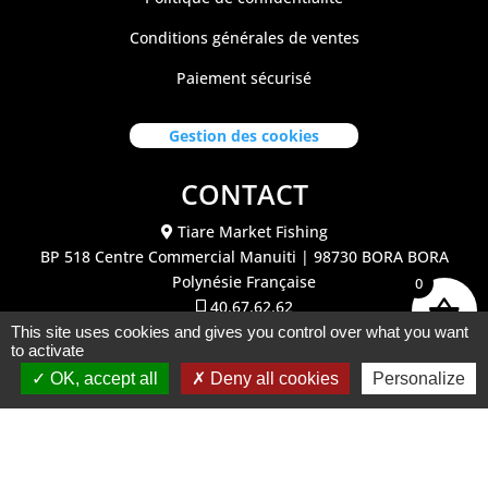
Conditions générales de ventes
Paiement sécurisé
Gestion des cookies
CONTACT
Tiare Market Fishing
BP 518 C
entre Commercial Manuiti
| 98730 BORA BORA
Polynésie Française
0
40.67.62.62
tiaremarketfishing@tiaremarket.fr
This site uses cookies and gives you control over what you want
to activate
OK, accept all
Deny all cookies
Personalize
©2026 Tiare Market Fishing | Site réalisé par