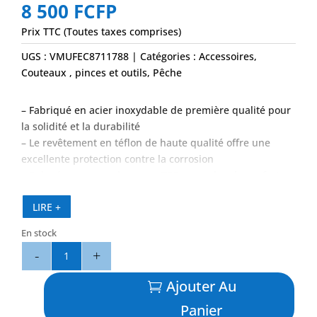
8 500
FCFP
Prix TTC (Toutes taxes comprises)
UGS :
VMUFEC8711788
Catégories :
Accessoires
,
Couteaux , pinces et outils
,
Pêche
– Fabriqué en acier inoxydable de première qualité pour
la solidité et la durabilité
– Le revêtement en téflon de haute qualité offre une
excellente protection contre la corrosion
– Poignées ergonomiques en TPE pour plus de confort
– Mâchoires de sertissage pour 4 tailles de sertissage
LIRE +
avec coupe-fil intégré
– Mécanisme de verrouillage intégré pour maintenir les
En stock
mâchoires fermées lorsqu’elles ne sont pas en cours
quantité
d’utilisation
de
Pince
Ajouter Au
à
Panier
Sleeves