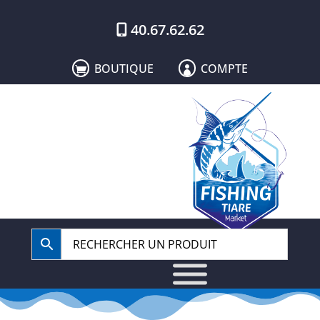
40.67.62.62
BOUTIQUE
COMPTE

