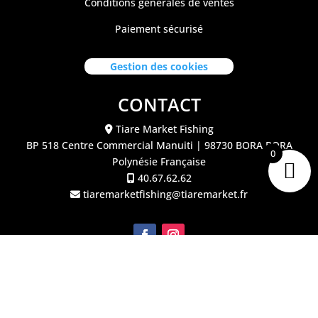
Conditions générales de ventes
Paiement sécurisé
Gestion des cookies
CONTACT
Tiare Market Fishing
BP 518 C
entre Commercial Manuiti
| 98730 BORA BORA
0
Polynésie Française
40.67.62.62
tiaremarketfishing@tiaremarket.fr
©2026 Tiare Market Fishing | Site réalisé par
l'agence
Crea Passion Tahiti