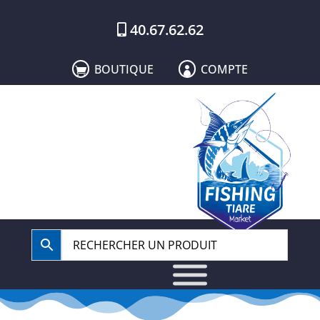
40.67.62.62
BOUTIQUE
COMPTE

