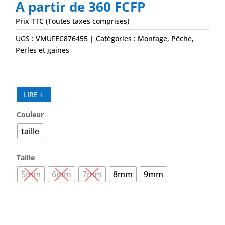
A partir de
360
FCFP
Prix TTC (Toutes taxes comprises)
UGS :
VMUFEC876455
Catégories :
Montage
,
Pêche
,
Perles et gaines
LIRE +
Couleur
taille
Taille
5mm
6mm
7mm
8mm
9mm