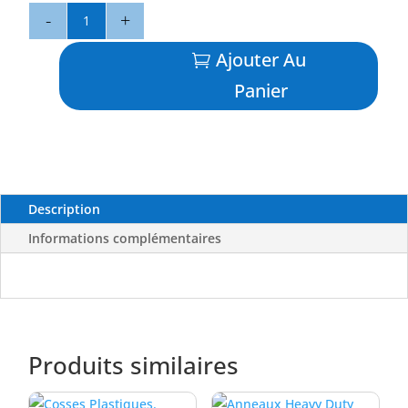
quantité
de
Perles
Ajouter Au
Phospo
Panier
Dures
X25
Description
Informations complémentaires
Produits similaires