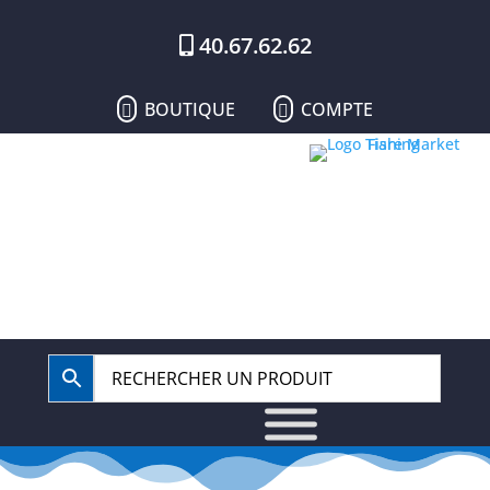
40.67.62.62
BOUTIQUE
COMPTE

