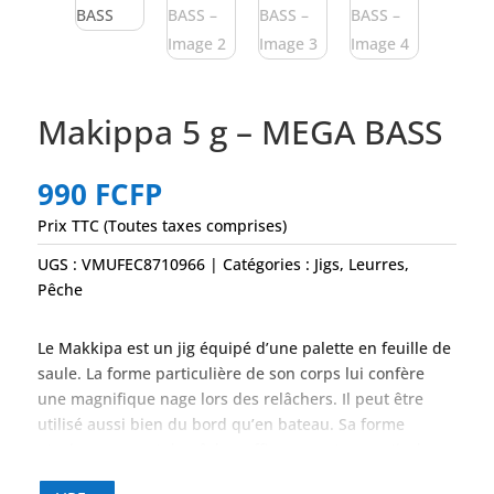
Makippa 5 g – MEGA BASS
990
FCFP
Prix TTC (Toutes taxes comprises)
UGS :
VMUFEC8710966
Catégories :
Jigs
,
Leurres
,
Pêche
Le Makkipa est un jig équipé d’une palette en feuille de
saule. La forme particulière de son corps lui confère
une magnifique nage lors des relâchers. Il peut être
utilisé aussi bien du bord qu’en bateau. Sa forme
atypique permet de pêcher efficacement en verticale
mais également du bord, sur les plages.