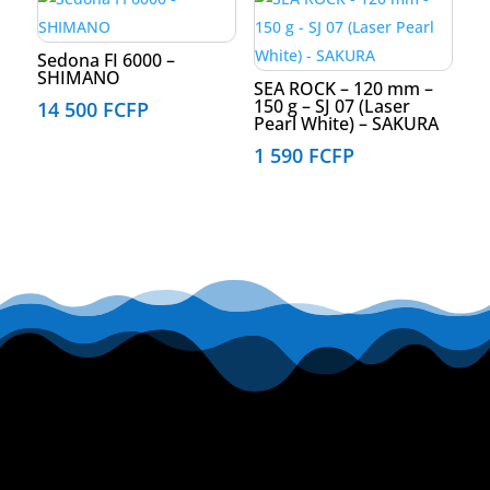
Sedona FI 6000 –
SHIMANO
SEA ROCK – 120 mm –
150 g – SJ 07 (Laser
14 500
FCFP
Pearl White) – SAKURA
1 590
FCFP