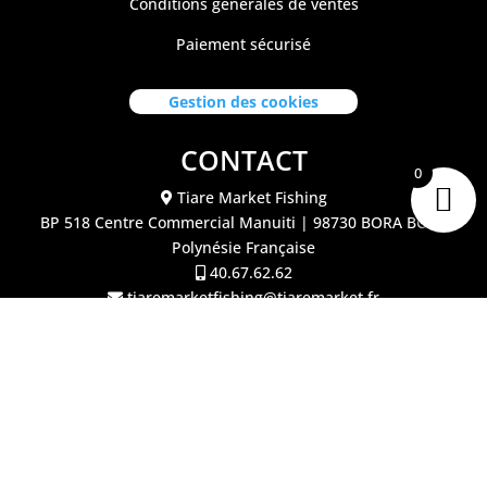
Conditions générales de ventes
Paiement sécurisé
Gestion des cookies
CONTACT
0
Tiare Market Fishing
BP 518 C
entre Commercial Manuiti
| 98730 BORA BORA
Polynésie Française
40.67.62.62
tiaremarketfishing@tiaremarket.fr
©2026 Tiare Market Fishing | Site réalisé par
l'agence
Crea Passion Tahiti