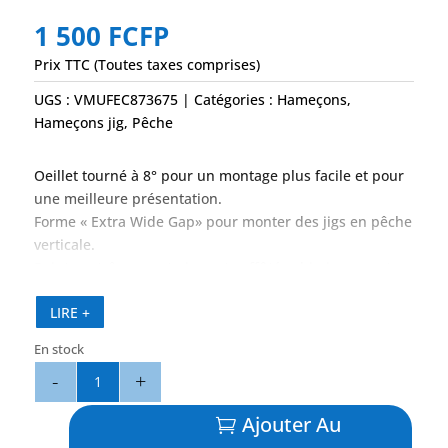
1 500
FCFP
Prix TTC (Toutes taxes comprises)
UGS :
VMUFEC873675
Catégories :
Hameçons
,
Hameçons jig
,
Pêche
Oeillet tourné à 8° pour un montage plus facile et pour
une meilleure présentation.
Forme « Extra Wide Gap» pour monter des jigs en pêche
verticale.
Pointe extrêmement piquante affûtée chimiquement.
Micro-ardillon pour un retrait plus facile.
LIRE +
En stock
quantité
de
Hameçons
Ajouter Au
Jig