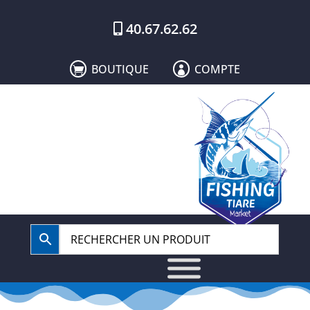
40.67.62.62
BOUTIQUE
COMPTE

