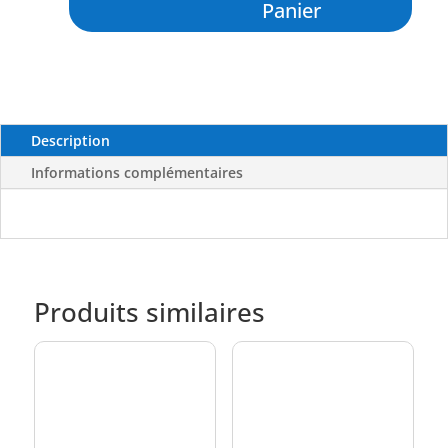
Panier
Renforcés
7264
5/0
Lot
de
25
Description
-
Informations complémentaires
VMC
Produits similaires