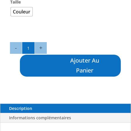
Taille
Couleur
quantité
de
Flutter
Ajouter Au
Jig
Panier
100
g
-
BLACK
MAGIC
Description
Informations complémentaires