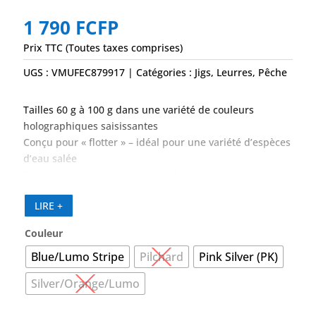
1 790
FCFP
Prix TTC (Toutes taxes comprises)
UGS :
VMUFEC879917
Catégories :
Jigs
,
Leurres
,
Pêche
Tailles 60 g à 100 g dans une variété de couleurs
holographiques saisissantes
Conçu pour « flotter » – idéal pour une variété d’espèces
d’eau salée
Tous les gabarits sont équipés de crochets d’assistance
60 g et 80 g équipés d’un crochet d’assistance 5/0 extra
LIRE +
fort
100 g équipé d’un crochet d’assistance 7/0 extra fort
Couleur
Blue/Lumo Stripe
Pilchard
Pink Silver (PK)
Silver/Orange/Lumo