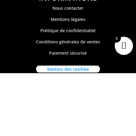
Nous contacter
Mentions légales
Politique de confidentialité
0
Conditions générales de ventes
Paiement sécurisé
Gestion des cookies
CONTACT
Tiare Market Fishing
BP 518 C
entre Commercial Manuiti
| 98730 BORA BORA
Polynésie Française
40.67.62.62
tiaremarketfishing@tiaremarket.fr