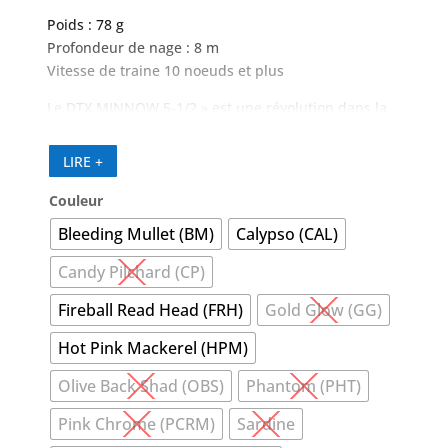
Poids : 78 g
Profondeur de nage : 8 m
Vitesse de traine 10 noeuds et plus
Le DTX MINNOW 5-1/2 » est une révolution dans la
pêche à la traîne, doté de la technologie de
conception avancée brevetée Nomad Autotune,
LIRE +
Gorilla Through Wire et Hydrospeed – le DTX
Minnow est dans une classe à part.
Couleur
Bleeding Mullet (BM)
Calypso (CAL)
Candy Pilchard (CP)
Fireball Read Head (FRH)
Gold Glow (GG)
Hot Pink Mackerel (HPM)
Olive Back Shad (OBS)
Phantom (PHT)
Pink Chrome (PCRM)
Sardine