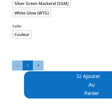
Silver Green Mackerel (SGM)
White Glow (WTG)
Taille
Couleur
quantité
de
DTX
Ajouter
Minnow
Au
Floating
140
Panier
-
NOMAD