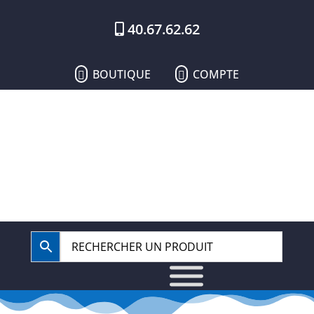
40.67.62.62
BOUTIQUE
COMPTE

