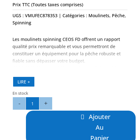
Prix TTC (Toutes taxes comprises)
UGS :
VMUFEC878353
Catégories :
Moulinets
,
Pêche
,
Spinning
Les moulinets spinning CEOS FD offrent un rapport
qualité prix remarquable et vous permettront de
constituer un équipement pour la pêche robuste et
fiable sans dépasser votre budget.
CEOS 8005 FD (4+1) – 200 m/0.40 mm – TMV : 0.95 m –
5.0:1 – 558 g – Frein : 10 kg
LIRE +
En stock
quantité
de
Ceos
Ajouter
8005
Au
FD
-
Panier