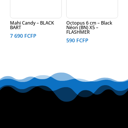
Mahi Candy – BLACK
Octopus 6 cm – Black
BART
Néon (BN) X5 –
FLASHMER
7 690
FCFP
590
FCFP