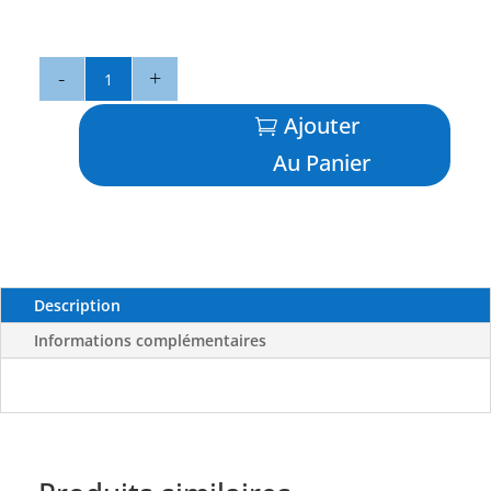
quantité
de
136BBBP
Ajouter
Bleu
Au Panier
Rayé
Violet/BlancTrait
Noir
-
BLUE
OCEAN
Description
Informations complémentaires