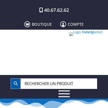
40.67.62.62
BOUTIQUE
COMPTE

