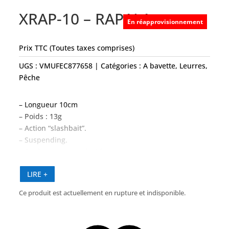
XRAP-10 – RAPALA
En réapprovisionnement
Prix TTC (Toutes taxes comprises)
UGS :
VMUFEC877658
Catégories :
A bavette
,
Leurres
,
Pêche
– Longueur 10cm
– Poids : 13g
– Action “slashbait”.
– Suspending.
– Revêtement translucide.
– Feuilles holographiques internes.
LIRE +
– “Long Cast System” (XR04 exclu).
– Yeux holographiques 3D.
Ce produit est actuellement en rupture et indisponible.
– Hameçons VMC® Black Nickel.
– Teaser : plumes et brill.
– Réglé à la main et testé en bassin.