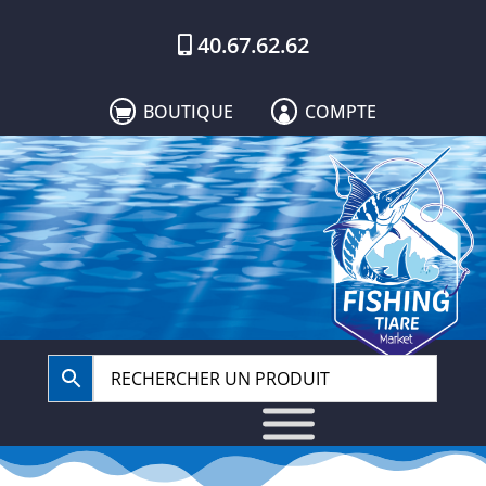
40.67.62.62
BOUTIQUE
COMPTE

