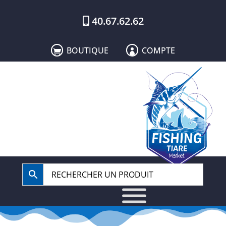
40.67.62.62
BOUTIQUE
COMPTE

