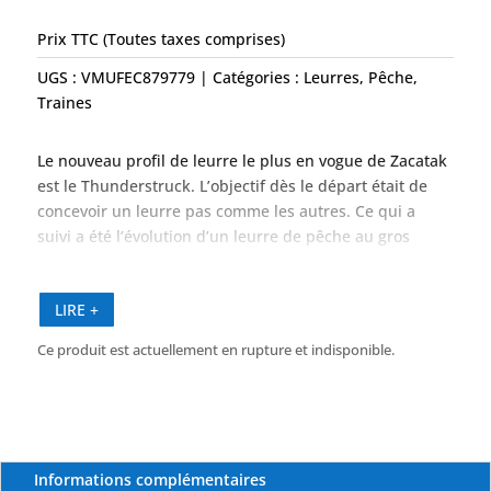
Prix TTC (Toutes taxes comprises)
UGS :
VMUFEC879779
Catégories :
Leurres
,
Pêche
,
Traines
Le nouveau profil de leurre le plus en vogue de Zacatak
est le Thunderstruck. L’objectif dès le départ était de
concevoir un leurre pas comme les autres. Ce qui a
suivi a été l’évolution d’un leurre de pêche au gros
fusionnant les caractéristiques des leurres à tête
inclinée et à face creuse.
LIRE +
Leurre visuel distinctif, le Thunderstruck est
Ce produit est actuellement en rupture et indisponible.
extrêmement irrégulier en action. Il respire et fume
comme un pousseur, mais plonge ensuite à gauche ou
à droite selon un schéma imprévisible. Le
Thunderstruck in Slimy est disponible dans les tailles
Small 9″, Medium 11,5″ et Large 14,5″.
Informations complémentaires