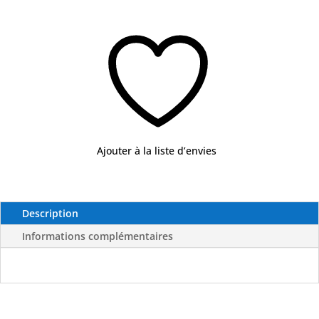
18
cm
-
Nuova
Rade
Ajouter à la liste d’envies
Description
Informations complémentaires