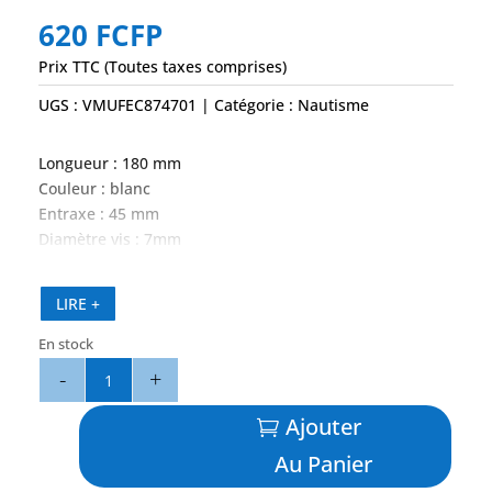
620
FCFP
Prix TTC (Toutes taxes comprises)
UGS :
VMUFEC874701
Catégorie :
Nautisme
Longueur : 180 mm
Couleur : blanc
Entraxe : 45 mm
Diamètre vis : 7mm
LIRE +
En stock
quantité
de
Taquet
Ajouter
Polyamide
Au Panier
Blanc