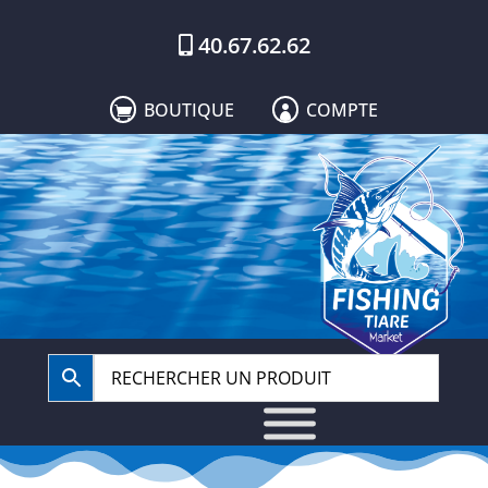
40.67.62.62
BOUTIQUE
COMPTE

