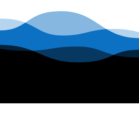
prix
initial
était :
39
900 FCFP.
INFORMATIONS
Nous contacter
Mentions légales