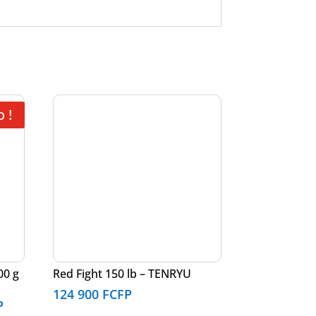
 !
00 g
Red Fight 150 lb – TENRYU
124 900
FCFP
Le
P