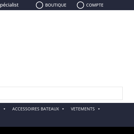
aliste de la pêche, le plus grand choix de leurres, de canne
BOUTIQUE
COMPTE
E
ACCESSOIRES BATEAUX
VETEMENTS