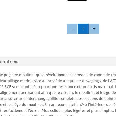
quantité
de
Talon
coudé
130LB
-
émentaires
AFTCO
é poignée-moulinet qui a révolutionné les crosses de canne de tr
leur alliage marin grâce au procédé unique de « swaging » de l’AFT
CE sont « unitisés » pour une résistance et un poids maximal. L
n alignement permanent afin que le cardan, le moulinet et les guide
ur assurer une interchangeabilité complète des sections de pointes d
le et le siège du moulinet. Un anneau en téflon® à l’intérieur de l
retirer facilement l’écrou. Plus solides, plus légères et plus simpl