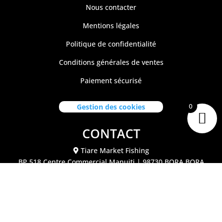
Nous contacter
Mentions légales
Politique de confidentialité
Conditions générales de ventes
Paiement sécurisé
0
Gestion des cookies
CONTACT
Tiare Market Fishing
BP 518 C
entre Commercial Manuiti
| 98730 BORA BORA
Polynésie Française
40.67.62.62
tiaremarketfishing@tiaremarket.fr