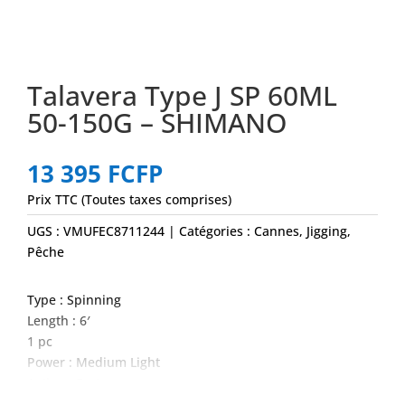
Talavera Type J SP 60ML
50-150G – SHIMANO
13 395
FCFP
Prix TTC (Toutes taxes comprises)
UGS :
VMUFEC8711244
Catégories :
Cannes
,
Jigging
,
Pêche
Type : Spinning
Length : 6′
1 pc
Power : Medium Light
Action : Fast
Braided Line Max : 30 lb