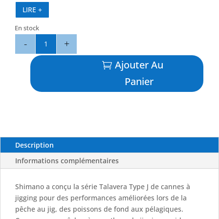
LIRE +
Jig Max : 150g
En stock
quantité
de
Talavera
Ajouter Au
Type
Panier
J
SP
60ML
50-
150G
-
Description
SHIMANO
Informations complémentaires
Shimano a conçu la série Talavera Type J de cannes à
jigging pour des performances améliorées lors de la
pêche au jig, des poissons de fond aux pélagiques.