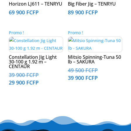
Horizon LJ611 – TENRYU
Big Fiber Jig – TENRYU
69 900
FCFP
89 900
FCFP
Promo !
Promo !
Constellation Jig Light
Mitsio Spinning-Tuna 50
30-100 g 1.92 m –
lb – SAKURA
CENTAUR
Le
49 500
FCFP
Le
39 900
FCFP
prix
Le
39 900
FCFP
prix
Le
29 900
FCFP
initial
prix
initial
prix
était :
actuel
était :
actuel
49
est :
39
est :
500 FCFP.
39
900 FCFP.
29
900 FCFP.
900 FCFP.