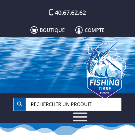
40.67.62.62
BOUTIQUE
COMPTE

