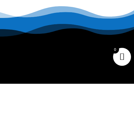
0
CONTACT
Tiare Market Fishing
BP 518 C
entre Commercial Manuiti
| 98730 BORA BORA
Polynésie Française
40.67.62.62
tiaremarketfishing@tiaremarket.fr