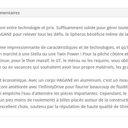
-
SHIMANO
émentaires
e entre technologie et prix. Suffisamment solide pour gérer toute
GANE pour relever tous les défis, le Spheros bénéficie même de l
impressionnante de caractéristiques et de technologies, et qu'il 
on marché à une Stella ou une Twin Power ! Pour la pêche côtière et
inue, pour le thon massif, le GT, le mérou ou les requins, vous o
e ou en vacances qui souhaitent avoir leur propre matériels, les gr
t économique. Avec un corps HAGANE en aluminium, c'est un mouli
e améliorée avec l'InfinityDrive pour fournir beaucoup de fluidité 
ui empêche l'eau d'atteindre les pièces importantes. Cependant, le f
a un peu moins de roulements à billes placés autour de la construct
excellent choix, soutenu par la réputation de haute qualité de Sh