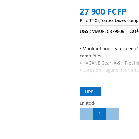
27 900
FCFP
Prix TTC (Toutes taxes comp
UGS :
VMUFEC879806
Caté
• Moulinet pour eau salée d’
complètes
• HAGANE Gear, X-SHIP et In
• Corps en Hagane pour une
• X-Protect (IPX8) et X-Shiel
• Gamme complète de tailles,
LIRE +
Poids (g) : 680 g
Contenance : 330 m 40/100
En stock
Ratio : 6,2/1
quantité
Récupération (cm/tour) : 134
de
Frein (kg) : 12
Spheros
14000XGA