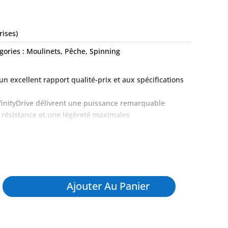
rises)
gories :
Moulinets
,
Pêche
,
Spinning
un excellent rapport qualité-prix et aux spécifications
finityDrive délivrent une puissance remarquable
 résistance et une légèreté maximales
d pour une protection ultime contre l’eau salée
 de la taille 5000 à 25000
Ajouter Au Panier