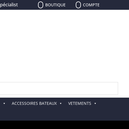
aliste de la pêche, le plus grand choix de leurres, de canne
BOUTIQUE
COMPTE
E
ACCESSOIRES BATEAUX
VETEMENTS