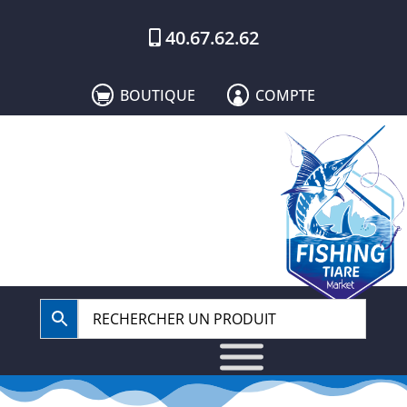
40.67.62.62
BOUTIQUE
COMPTE

