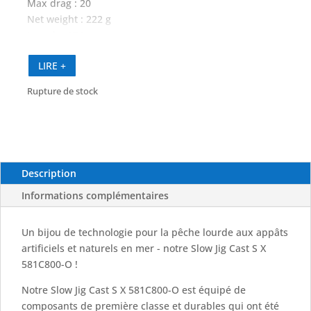
Max drag : 20
Net weight : 222 g
Length : 176 cm
Line-WT : max. 4.0 PE
LIRE +
Pieces : 1
Transport length : 176 cm
Rupture de stock
Casting weight : max. 800 g
Reel seat : Fuji
Reel seat postion : 57 cm
Guides : Fuji RV Titanium Torzite
Description
Informations complémentaires
Un bijou de technologie pour la pêche lourde aux appâts
artificiels et naturels en mer - notre Slow Jig Cast S X
581C800-O !
Notre Slow Jig Cast S X 581C800-O est équipé de
composants de première classe et durables qui ont été