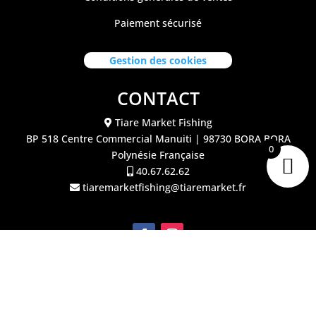
Paiement sécurisé
Gestion des cookies
CONTACT
Tiare Market Fishing
BP 518 C
entre Commercial Manuiti
| 98730 BORA BORA
0
Polynésie Française
40.67.62.62
tiaremarketfishing@tiaremarket.fr
©2026 Tiare Market Fishing | Site réalisé par
l'agence
Crea Passion Tahiti