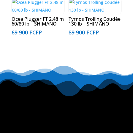
Ocea Plugger FT 2.48 m
Tyrnos Trolling Coudée
60/80 lb – SHIMANO
130 lb – SHIMANO
69 900
FCFP
89 900
FCFP