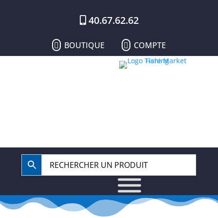
40.67.62.62
BOUTIQUE
COMPTE

