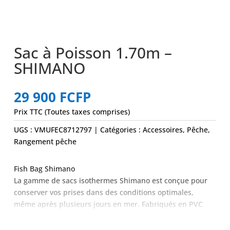
Sac à Poisson 1.70m –
SHIMANO
29 900
FCFP
Prix TTC (Toutes taxes comprises)
UGS :
VMUFEC8712797
Catégories :
Accessoires
,
Pêche
,
Rangement pêche
Fish Bag Shimano
La gamme de sacs isothermes Shimano est conçue pour
conserver vos prises dans des conditions optimales,
même après plusieurs jours en mer. Fabriqués en PVC
marin 1000D ultra-résistant et imperméable, avec des
coutures soudées et renforcées, leur extérieur souple et