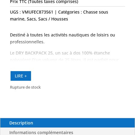
Prix TTC (Toutes taxes comprises)
UGS :
VMUFEC873561
Catégories :
Chasse sous
marine
,
Sacs
,
Sacs / Housses
Destiné à toutes les activités nautiques de loisirs ou
professionnelles.
Le DRY BACKPACK 25, un sac à dos 100% étanche
polyvalent.D’un volume de 25 litres, il est parfait pour
les sorties à la journée.
LIRE +
Le sac ne contient aucun compartiment intérieur.
Rupture de stock
Description
Informations complémentaires