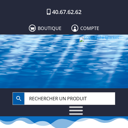
40.67.62.62
BOUTIQUE
COMPTE

