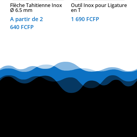
Flèche Tahitienne Inox
Outil Inox pour Ligature
Ø 6.5 mm
en T
A partir de
2
1 690
FCFP
640
FCFP