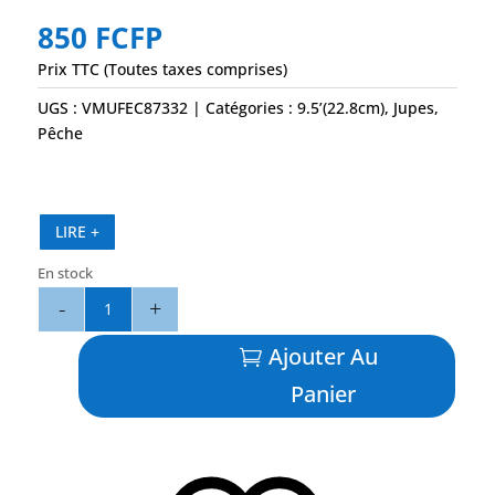
850
FCFP
Prix TTC (Toutes taxes comprises)
UGS :
VMUFEC87332
Catégories :
9.5’(22.8cm)
,
Jupes
,
Pêche
LIRE +
En stock
quantité
de
S3
Ajouter Au
9.5"
Panier
Yellow
Fin
Tuna
-