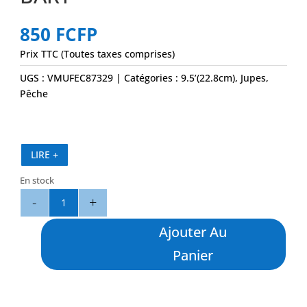
850
FCFP
Prix TTC (Toutes taxes comprises)
UGS :
VMUFEC87329
Catégories :
9.5’(22.8cm)
,
Jupes
,
Pêche
LIRE +
En stock
quantité
de
S3
Ajouter Au
9.5"
Panier
White
-
BLACK
BART