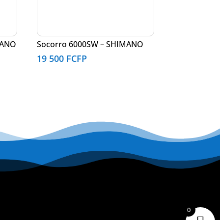
MANO
Socorro 6000SW – SHIMANO
19 500
FCFP
0