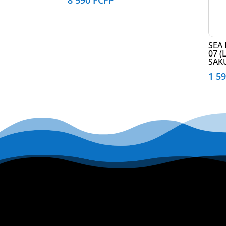
8 590
FCFP
SEA 
07 (
SAK
1 5