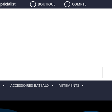
aliste de la pêche, le plus grand choix de leurres, de canne
BOUTIQUE
COMPTE
E
ACCESSOIRES BATEAUX
VETEMENTS