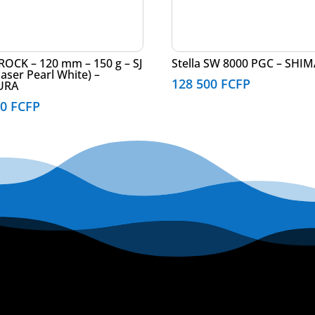
ROCK – 120 mm – 150 g – SJ
Stella SW 8000 PGC – SHI
Laser Pearl White) –
128 500
FCFP
URA
90
FCFP