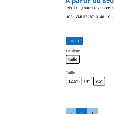
A partir de
89
Prix TTC (Toutes taxes comp
UGS :
VMUFEC8713148
Cat
LIRE +
Couleur
taille
Taille
12.5"
14"
9.5"
quantité