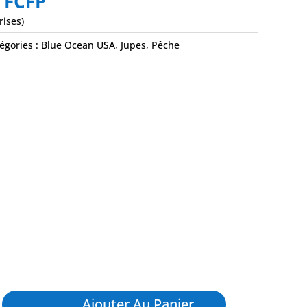
0
FCFP
rises)
égories :
Blue Ocean USA
,
Jupes
,
Pêche
Ajouter Au Panier