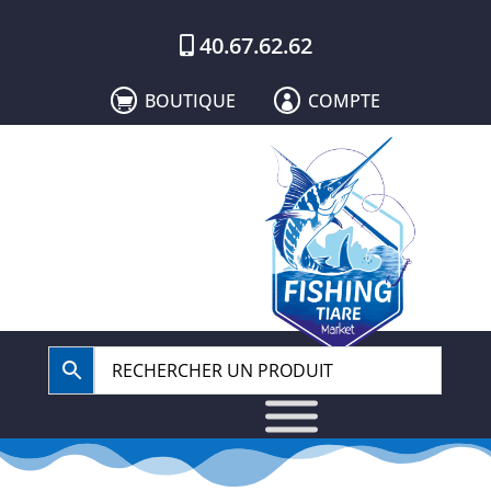
40.67.62.62
BOUTIQUE
COMPTE

