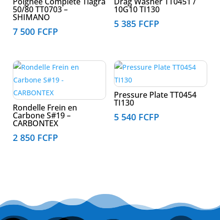
Poignée Complète Tiagra
Drag Washer TT0451 /
50/80 TT0703 –
10G10 TI130
SHIMANO
5 385
FCFP
7 500
FCFP
Pressure Plate TT0454
TI130
Rondelle Frein en
Carbone S#19 –
5 540
FCFP
CARBONTEX
2 850
FCFP