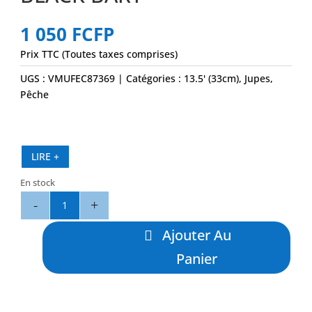
1 050
FCFP
Prix TTC (Toutes taxes comprises)
UGS :
VMUFEC87369
Catégories :
13.5' (33cm)
,
Jupes
,
Pêche
LIRE +
En stock
quantité
de
S5
Ajouter Au
13"
Panier
Yellow
Fin
Tuna
-