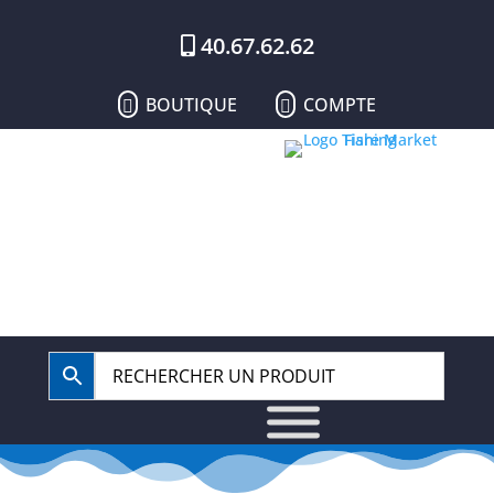
40.67.62.62
BOUTIQUE
COMPTE

