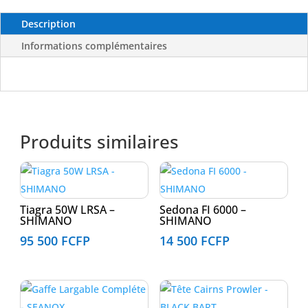
-
BLACK
Description
BART
Informations complémentaires
Produits similaires
Tiagra 50W LRSA –
Sedona FI 6000 –
SHIMANO
SHIMANO
95 500
FCFP
14 500
FCFP