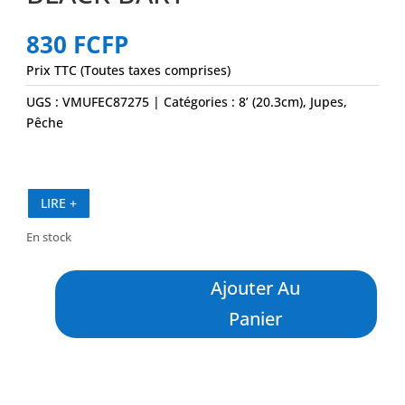
830
FCFP
Prix TTC (Toutes taxes comprises)
UGS :
VMUFEC87275
Catégories :
8’ (20.3cm)
,
Jupes
,
Pêche
LIRE +
En stock
quantité
Ajouter Au
de
S2
Panier
8"
Dark
Green
Foil