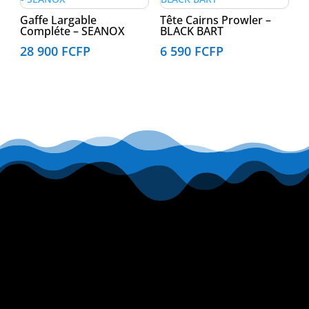
Gaffe Largable
Tête Cairns Prowler –
Compléte – SEANOX
BLACK BART
28 900
FCFP
6 590
FCFP