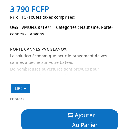
3 790
FCFP
Prix TTC (Toutes taxes comprises)
UGS :
VMUFEC871974
Catégories :
Nautisme
,
Porte-
cannes / Tangons
PORTE CANNES PVC SEANOX.
La solution économique pour le rangement de vos
cannes à pêche sur votre bateau.
De nombreuses ouvertures sont prévues pour
entreposer vos leurres et outils
– Tube ø 45 mm intérieur
LIRE +
– Hauteur : 275 mm
En stock
– Emplacement porte moulinet : h 55mm x 16mm de
largeur
quantité
– 4 trous de fixation Ø 4.5mm
Ajouter
de
-Livré avec visserie
Porte
Au Panier
– Largeur 2 cannes :300mm
Cannes