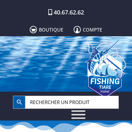
40.67.62.62
BOUTIQUE
COMPTE

