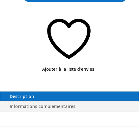
– Largeur 3 cannes :320mm
3
– Largeur 4 cannes :450mm
Cannes
Fixe
PVC
Blanc
-
SEANOX
Ajouter à la liste d’envies
Description
Informations complémentaires