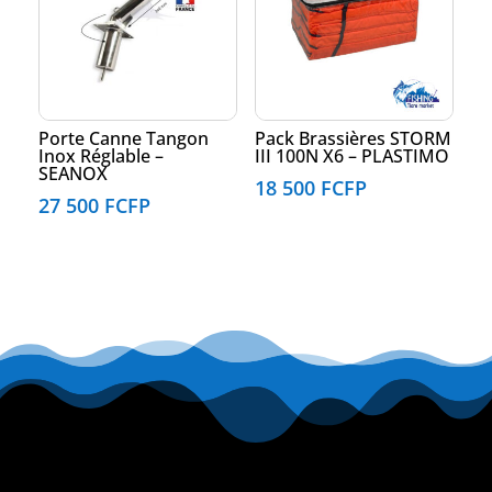
Porte Canne Tangon
Pack Brassières STORM
Inox Réglable –
III 100N X6 – PLASTIMO
SEANOX
18 500
FCFP
27 500
FCFP