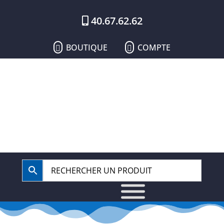
40.67.62.62
BOUTIQUE
COMPTE

