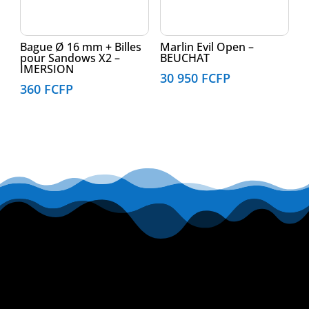
Bague Ø 16 mm + Billes
Marlin Evil Open –
pour Sandows X2 –
BEUCHAT
IMERSION
30 950
FCFP
360
FCFP