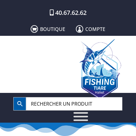
40.67.62.62
BOUTIQUE
COMPTE

