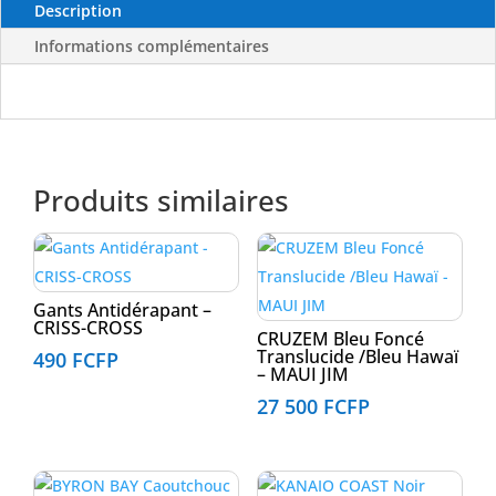
MAUI
Description
JIM
Informations complémentaires
Produits similaires
Gants Antidérapant –
CRISS-CROSS
CRUZEM Bleu Foncé
Translucide /Bleu Hawaï
490
FCFP
– MAUI JIM
27 500
FCFP