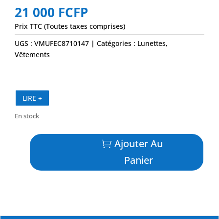
21 000
FCFP
Prix TTC (Toutes taxes comprises)
UGS :
VMUFEC8710147
Catégories :
Lunettes
,
Vêtements
LIRE +
En stock
quantité
Ajouter Au
de
PEHU
Panier
Gris
Mat
Transparent/Hawaïï
Lave
-