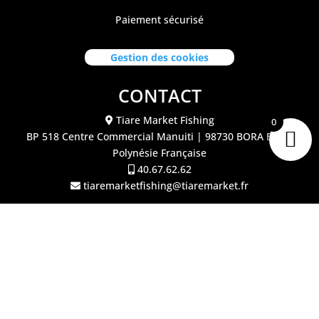
Paiement sécurisé
Gestion des cookies
CONTACT
Tiare Market Fishing
0
BP 518 C
entre Commercial Manuiti
| 98730 BORA BORA
Polynésie Française
40.67.62.62
tiaremarketfishing@tiaremarket.fr
©2026 Tiare Market Fishing | Site réalisé par
l'agence
Crea Passion Tahiti