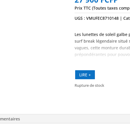
Prix TTC (Toutes taxes comp
UGS :
VMUFEC8710148
Cat
Les lunettes de soleil galbe 
surf break légendaire situé s
vagues, cette monture durabl
prépondérantes pour pouvoir 
portez.
LIRE +
Rupture de stock
émentaires