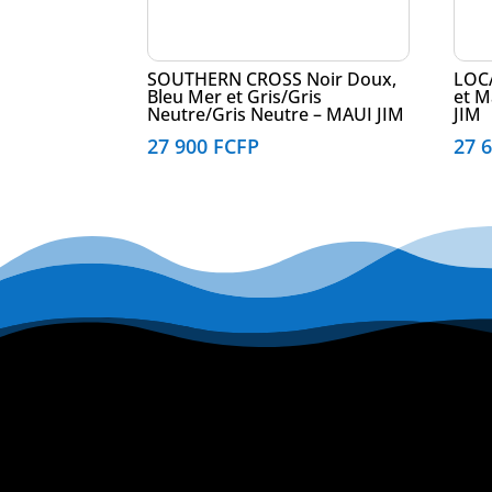
SOUTHERN CROSS Noir Doux,
LOCA
Bleu Mer et Gris/Gris
et M
Neutre/Gris Neutre – MAUI JIM
JIM
27 900
FCFP
27 