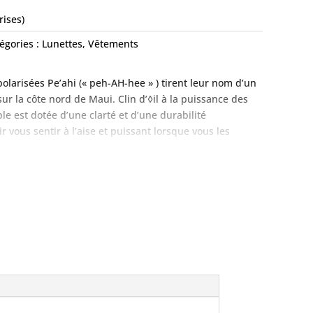
rises)
égories :
Lunettes
,
Vêtements
polarisées Pe’ahi (« peh-AH-hee » ) tirent leur nom d’un
ur la côte nord de Maui. Clin d’◊il à la puissance des
e est dotée d’une clarté et d’une durabilité
vous sentir à l’aise et puissant lorsque vous les