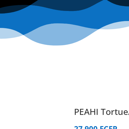
PEAHI Tortue
27 900
FCFP