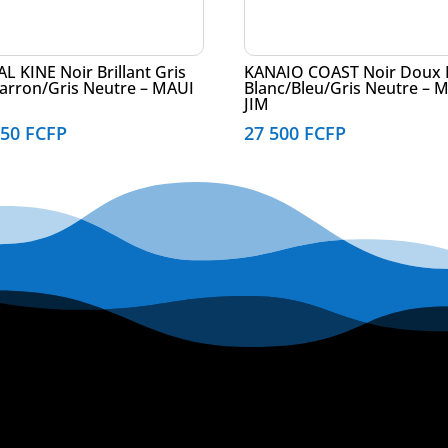
L KINE Noir Brillant Gris
KANAIO COAST Noir Doux
arron/Gris Neutre – MAUI
Blanc/Bleu/Gris Neutre – 
JIM
650
FCFP
27 500
FCFP