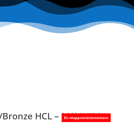
/Bronze HCL – MAUI JIM
En réapprovisionnement