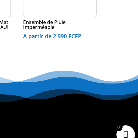
 Mat
Ensemble de Pluie
MAUI
Imperméable
A partir de
2 990
FCFP
0