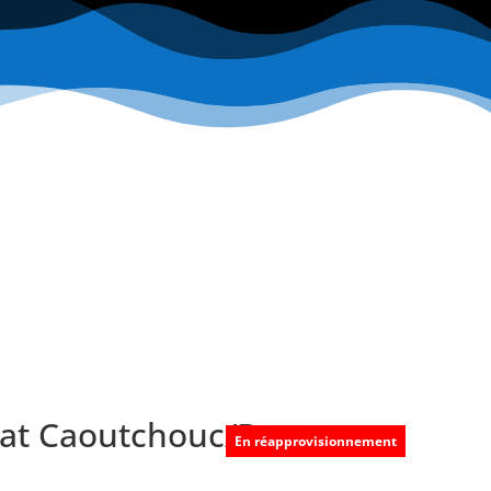
at Caoutchouc/Bronze –
En réapprovisionnement