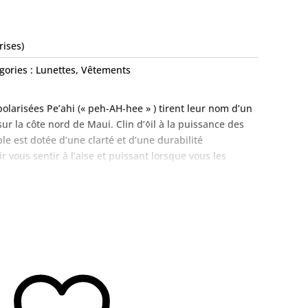
rises)
gories :
Lunettes
,
Vêtements
polarisées Pe’ahi (« peh-AH-hee » ) tirent leur nom d’un
ur la côte nord de Maui. Clin d’◊il à la puissance des
e est dotée d’une clarté et d’une durabilité
vous sentir à l’aise et puissant lorsque vous les