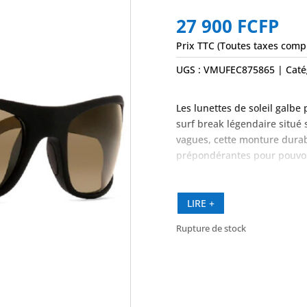
27 900
FCFP
Prix TTC (Toutes taxes comp
UGS :
VMUFEC875865
Caté
Les lunettes de soleil galbe 
surf break légendaire situé s
vagues, cette monture durabl
prépondérantes pour pouvoir 
portez.
LIRE +
Rupture de stock