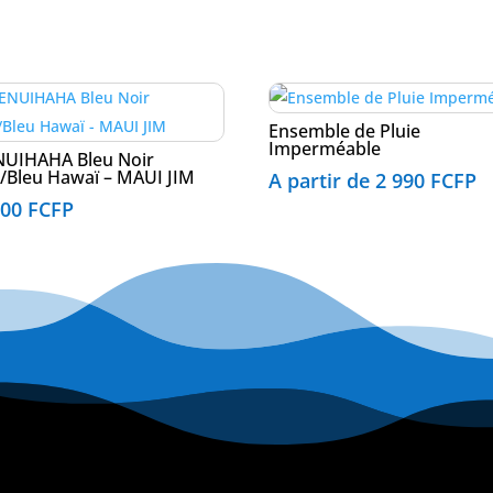
Ensemble de Pluie
Imperméable
NUIHAHA Bleu Noir
é/Bleu Hawaï – MAUI JIM
A partir de
2 990
FCFP
900
FCFP