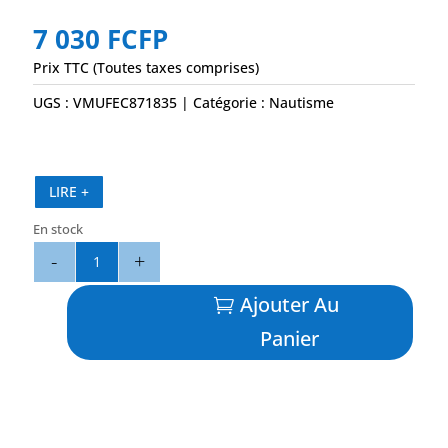
7 030
FCFP
Prix TTC (Toutes taxes comprises)
UGS :
VMUFEC871835
Catégorie :
Nautisme
LIRE +
En stock
quantité
de
Pare
Ajouter Au
Battage
Panier
Perf.
23x85
Noir
-
PLASTIMO