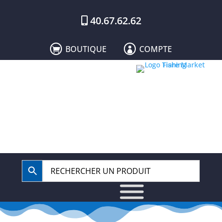
40.67.62.62
BOUTIQUE
COMPTE

